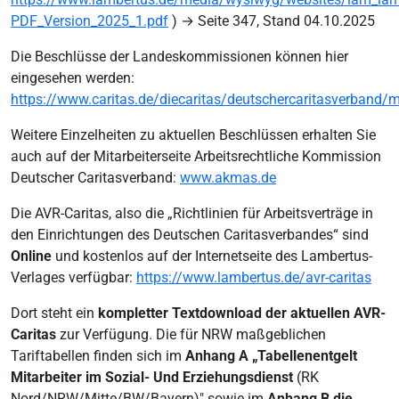
PDF_Version_2025_1.pdf
) → Seite 347, Stand 04.10.2025
Die Beschlüsse der Landeskommissionen können hier
eingesehen werden:
https://www.caritas.de/diecaritas/deutschercaritasverband/
Weitere Einzelheiten zu aktuellen Beschlüssen erhalten Sie
auch auf der Mitarbeiterseite Arbeitsrechtliche Kommission
Deutscher Caritasverband:
www.akmas.de
Die AVR-Caritas, also die „Richtlinien für Arbeitsverträge in
den Einrichtungen des Deutschen Caritasverbandes“ sind
Online
und kostenlos auf der Internetseite des Lambertus-
Verlages verfügbar:
https://www.lambertus.de/avr-caritas
Dort steht ein
kompletter Textdownload der aktuellen AVR-
Caritas
zur Verfügung. Die für NRW maßgeblichen
Tariftabellen finden sich im
Anhang A „Tabellenentgelt
Mitarbeiter im Sozial- Und Erziehungsdienst
(RK
Nord/NRW/Mitte/BW/Bayern)" sowie im
Anhang B die